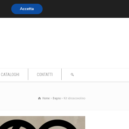
Accetta
CATALOGHI
CONTATTI
Home
Bagno
Kit idroscovolino