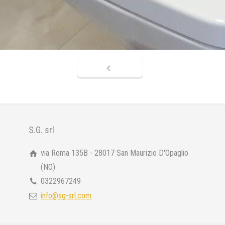
S.G. srl
via Roma 135B - 28017 San Maurizio D'Opaglio
(NO)
0322967249
info@sg-srl.com