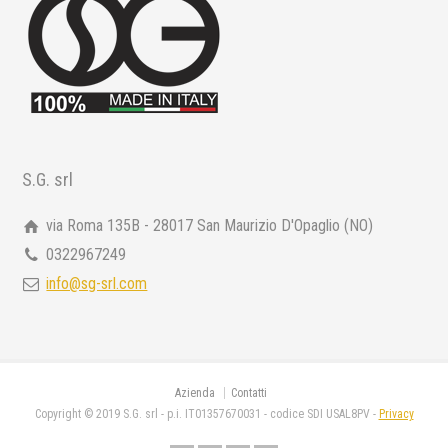
S.G. srl
via Roma 135B - 28017 San Maurizio D'Opaglio (NO)
0322967249
info@sg-srl.com
Azienda
Contatti
Copyright © 2019 S.G. srl - p.i. IT01357670031 - codice SDI USAL8PV -
Privacy