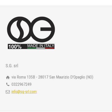
S.G. srl
via Roma 135B - 28017 San Maurizio D'Opaglio (NO)
0322967249
info@sg-srl.com