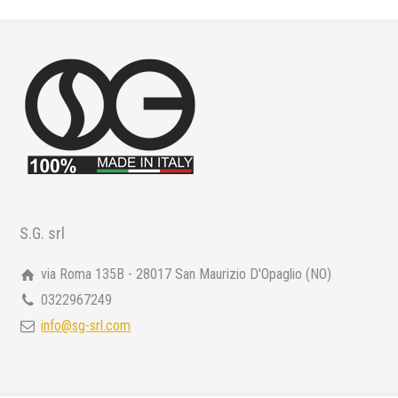
S.G. srl
via Roma 135B - 28017 San Maurizio D'Opaglio (NO)
0322967249
info@sg-srl.com