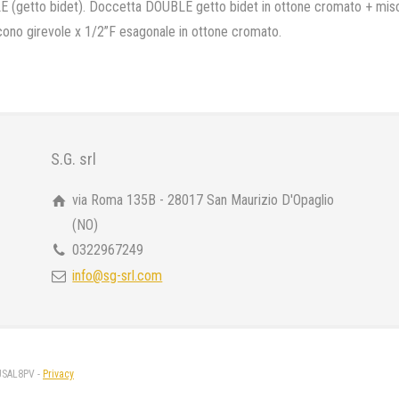
to bidet). Doccetta DOUBLE getto bidet in ottone cromato + misce
 cono girevole x 1/2”F esagonale in ottone cromato.
S.G. srl
via Roma 135B - 28017 San Maurizio D'Opaglio
(NO)
0322967249
info@sg-srl.com
 USAL8PV -
Privacy