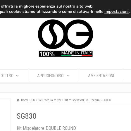
 offrirti la migliore esperienza sul nostro sito web.
quali cookie stiamo utilizzando o come disattivarli nelle
impostazioni
.
OTTI SG
APPROFONDISCI
AMBIENTAZIONI
Home
SG
Sicuracqua mixer
Kit miscelatori Sicuracqua
SG830
SG830
Kit Miscelatore DOUBLE ROUND