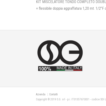
KIT MISCELATORE TONDO COMPLETO DOUBLE (get
+ flessibile doppia aggraffatura 1,20 mt. 1/2”F
Azienda
Contatti
Copyright © 2019 S.G. srl - p.i. IT01357670031 - codice SDI