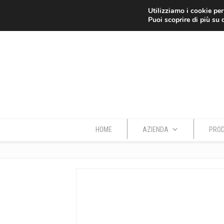
Azienda
Dove siamo
Contatti
Utilizziamo i cookie per
Puoi scoprire di più su 
HOME
AZIENDA
PROD